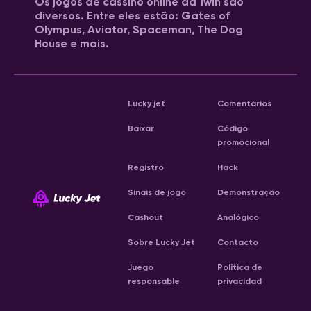
Os jogos de cassino online da 1win são
diversos. Entre eles estão: Gates of
Olympus, Aviator, Spaceman, The Dog
House e mais.
Lucky jet
Comentários
Baixar
Código
promocional
Registro
Hack
Sinais de jogo
Demonstração
Cashout
Analógico
Sobre Lucky Jet
Contacto
Juego
Política de
responsable
privacidad