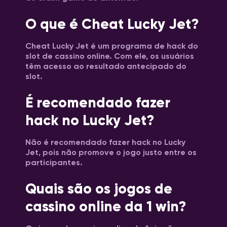
O que é Cheat Lucky Jet?
Cheat Lucky Jet é um programa de hack do
slot de cassino online. Com ele, os usuários
têm acesso ao resultado antecipado do
slot.
É recomendado fazer
hack no Lucky Jet?
Não é recomendado fazer hack no Lucky
Jet, pois não promove o jogo justo entre os
participantes.
Quais são os jogos de
cassino online da 1 win?