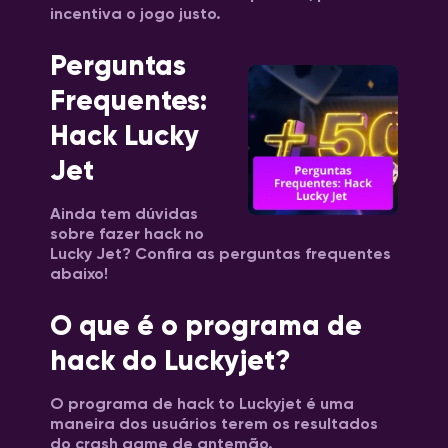
incentiva o jogo justo.
Perguntas
Frequentes:
Hack Lucky
Jet
Ainda tem dúvidas
sobre fazer hack no
Lucky Jet? Confira as perguntas frequentes
abaixo!
O que é o programa de
hack do Luckyjet?
O programa de hack to Luckyjet é uma
maneira dos usuários terem os resultados
do crash game de antemão.