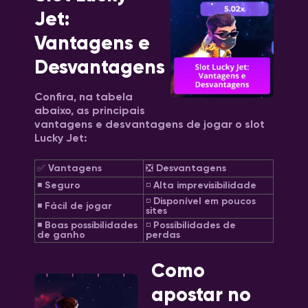
Jet:
Vantagens e
Desvantagens
Confira, na tabela
abaixo, as principais
vantagens e desvantagens de jogar o slot
Lucky Jet:
✅ Vantagens
❎ Desvantagens
◾ Seguro
◽ Alta imprevisibilidade
◽ Disponível em poucos
◾ Fácil de jogar
sites
◾ Boas possibilidades
◽ Possibilidades de
de ganho
perdas
Como
apostar no