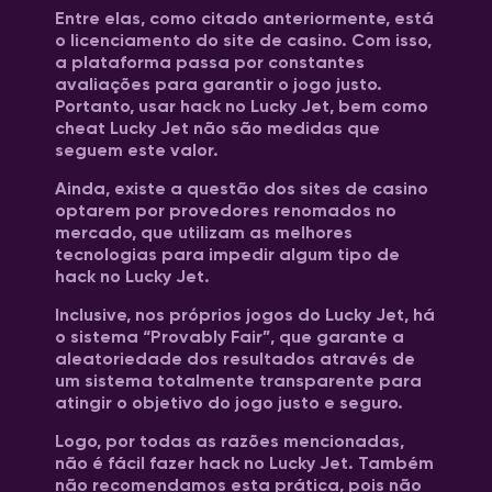
Entre elas, como citado anteriormente, está
o licenciamento do site de casino. Com isso,
a plataforma passa por constantes
avaliações para garantir o jogo justo.
Portanto, usar hack no Lucky Jet, bem como
cheat Lucky Jet não são medidas que
seguem este valor.
Ainda, existe a questão dos sites de casino
optarem por provedores renomados no
mercado, que utilizam as melhores
tecnologias para impedir algum tipo de
hack no Lucky Jet.
Inclusive, nos próprios jogos do Lucky Jet, há
o sistema “Provably Fair”, que garante a
aleatoriedade dos resultados através de
um sistema totalmente transparente para
atingir o objetivo do jogo justo e seguro.
Logo, por todas as razões mencionadas,
não é fácil fazer hack no Lucky Jet. Também
não recomendamos esta prática, pois não