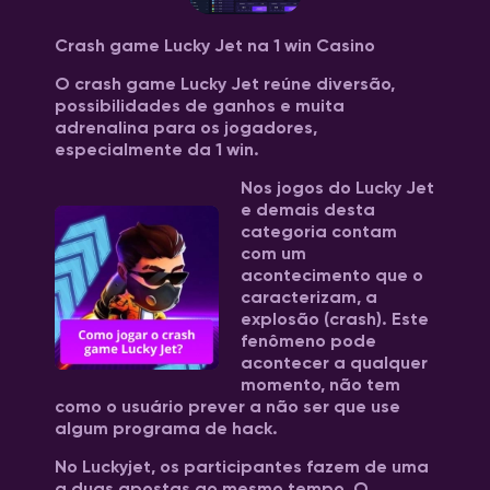
Crash game Lucky Jet na 1 win Casino
O crash game Lucky Jet reúne diversão,
possibilidades de ganhos e muita
adrenalina para os jogadores,
especialmente da 1 win.
Nos jogos do Lucky Jet
e demais desta
categoria contam
com um
acontecimento que o
caracterizam, a
explosão (crash). Este
fenômeno pode
acontecer a qualquer
momento, não tem
como o usuário prever a não ser que use
algum programa de hack.
No Luckyjet, os participantes fazem de uma